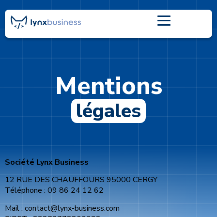
Mentions
légales
Société Lynx Business
12 RUE DES CHAUFFOURS 95000 CERGY
Téléphone : 09 86 24 12 62
Mail : contact@lynx-business.com