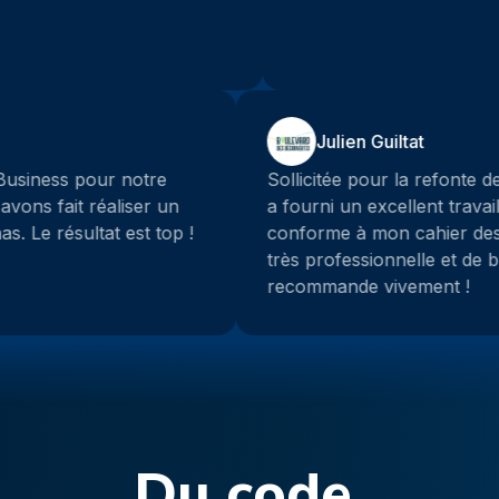
Yannick Benet
us sommes passé par Lynx Business pour notre
ateforme Mabrik.immo. Nous avons fait réaliser un
te vitrine et une plateforme Saas. Le résultat est top !
Du code,