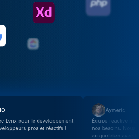
Aymeric
nt
Équipe réactive malgré un rythme intense imposé
nos besoins. Nous travaillons depuis plusieurs mo
au quotidien avec Lynx sur nos sujets de