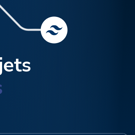
jets
s