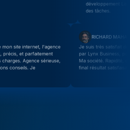
développement Laravel. Gestion fluide et transpa
des tâches.
Julien Guiltat
Sollicitée pour la refonte de mon site internet, l'agence
a fourni un excellent travail, précis, et parfaitement
conforme à mon cahier des charges. Agence sérieuse,
très professionnelle et de bons conseils. Je
recommande vivement !