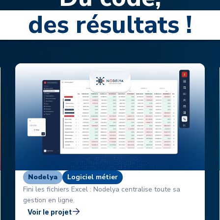
des résultats !
Nodelya
Logiciel métier
Fini les fichiers Excel : Nodelya centralise toute sa
gestion en ligne.
Voir le projet